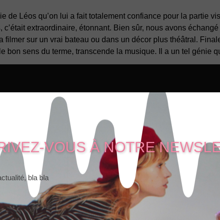
e de Léos qu’on lui a fait totalement confiance pour la partie v
c’était extraordinaire, étonnant. Bien sûr, nous avons échangé av
la filmer sur un vrai bateau ou dans un décor plus théâtral. Final
s le bon sens du terme, transcende la musique. Il a un tel génie q
RIVEZ-VOUS À NOTRE NEWSL
ctualité, bla bla