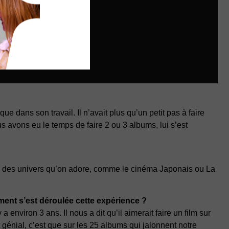
que dans son travail. Il n’avait plus qu’un petit pas à faire
us avons eu le temps de faire 2 ou 3 albums, lui s’est
 a des univers qu’on adore, comme le cinéma Japonais ou La
ent s’est déroulée cette expérience ?
environ 3 ans. Il nous a dit qu’il aimerait faire un film sur
 génial, c’est que sur les 25 albums qui jalonnent notre