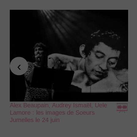
‹
Alex Beaupain, Audrey Ismaël, Uele
Lamore : les images de Soeurs
Jumelles le 24 juin