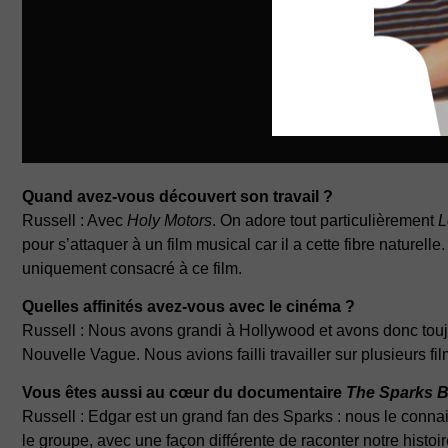
Quand avez-vous découvert son travail ?
Russell : Avec
Holy Motors
. On adore tout particulièrement
L
pour s’attaquer à un film musical car il a cette fibre naturel
uniquement consacré à ce film.
Quelles affinités avez-vous avec le cinéma ?
Russell : Nous avons grandi à Hollywood et avons donc touj
Nouvelle Vague. Nous avions failli travailler sur plusieurs fi
Vous êtes aussi au cœur du documentaire
The Sparks B
Russell : Edgar est un grand fan des Sparks : nous le connaiss
le groupe, avec une façon différente de raconter notre histo