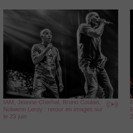
IAM, Jeanne Cherhal, Bruno Coulais,
E
Nolwenn Leroy : retour en images sur
B
le 23 juin
2