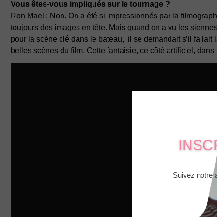
Vous êtes-vous impliqués sur le tournage ?
Ron Mael : Non. On a été si impressionnés par la filmographi
toujours des images en tête. Mais quand on a vu les siennes, 
pour la scène clé dans le bateau, il se demandait s’il fallait 
belles scènes du film. Cette fantaisie, ce côté artificiel, dan
INSC
Suivez notre a