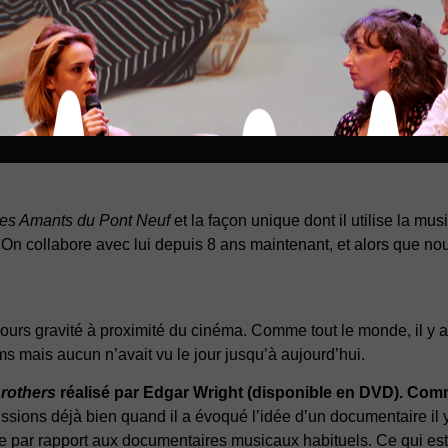
es Amants du Pont Neuf
et la façon unique dont il utilise la musi
le. On collabore avec lui depuis 8 ans maintenant, et alors que no
ours gravité à proximité du cinéma. Comme tout le monde, il y
lms mais aucun n’avait vu le jour jusqu’à aujourd’hui.
rothers
réalisé par Edgar Wright (disponible en DVD). Comm
ions déjà bien quand il a évoqué l’idée d’un documentaire il y a 
ire par rapport aux documentaires musicaux habituels. Ce qui est