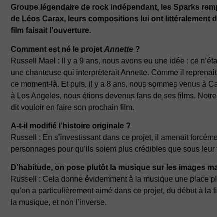
Groupe légendaire de rock indépendant, les Sparks rempor
de Léos Carax, leurs compositions lui ont littéralement 
film faisait l’ouverture.
Comment est né le projet
Annette
?
Russell Mael : Il y a 9 ans, nous avons eu une idée : ce n’ét
une chanteuse qui interprèterait Annette. Comme il reprenai
ce moment-là. Et puis, il y a 8 ans, nous sommes venus à C
à Los Angeles, nous étions devenus fans de ses films. Notre r
dit vouloir en faire son prochain film.
A-t-il modifié l’histoire originale ?
Russell : En s’investissant dans ce projet, il amenait forcémen
personnages pour qu’ils soient plus crédibles que sous leur 
D’habitude, on pose plutôt la musique sur les images mai
Russell : Cela donne évidemment à la musique une place plus 
qu’on a particulièrement aimé dans ce projet, du début à la fi
la musique, et non l’inverse.