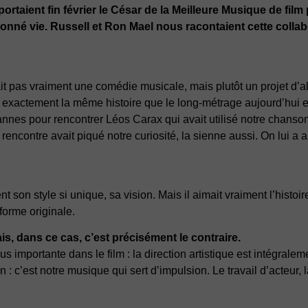
taient fin février le César de la Meilleure Musique de film
donné vie. Russell et Ron Mael nous racontaient cette colla
ait pas vraiment une comédie musicale, mais plutôt un projet d’a
t exactement la même histoire que le long-métrage aujourd’hui e
annes pour rencontrer Léos Carax qui avait utilisé notre chans
encontre avait piqué notre curiosité, la sienne aussi. On lui a a
t son style si unique, sa vision. Mais il aimait vraiment l’histoir
forme originale.
s, dans ce cas, c’est précisément le contraire.
importante dans le film : la direction artistique est intégralem
n : c’est notre musique qui sert d’impulsion. Le travail d’acteur,