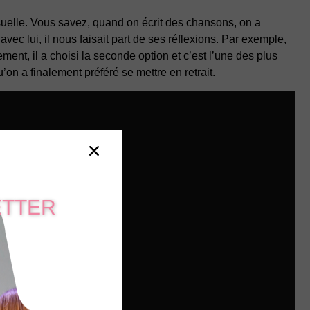
isuelle. Vous savez, quand on écrit des chansons, on a
ec lui, il nous faisait part de ses réflexions. Par exemple,
ement, il a choisi la seconde option et c’est l’une des plus
u’on a finalement préféré se mettre en retrait.
ETTER