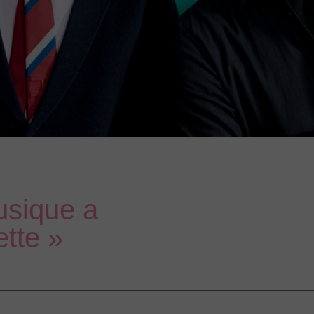
usique a
ette »