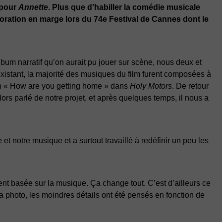
 pour
Annette
. Plus que d’habiller la comédie musicale
boration en marge lors du 74e Festival de Cannes dont le
lbum narratif qu’on aurait pu jouer sur scène, nous deux et
xistant, la majorité des musiques du film furent composées à
on « How are you getting home » dans
Holy Motors
. De retour
lors parlé de notre projet, et après quelques temps, il nous a
e et notre musique et a surtout travaillé à redéfinir un peu les
ent basée sur la musique. Ça change tout. C’est d’ailleurs ce
 la photo, les moindres détails ont été pensés en fonction de