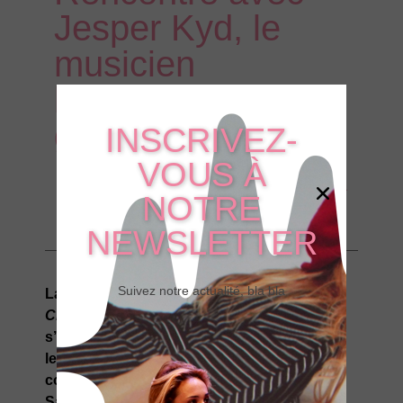
Jesper Kyd, le
musicien
légendaire des
gamers
INSCRIVEZ-
VOUS À
NOTRE
NEWSLETTER
Suivez notre actualité, bla bla
La récente sortie du jeu vidéo
Assassin’s
Creed Valhalla
par le géant français Ubisoft
s’accompagne d’une surprise de taille pour
les fans : le retour de Jesper Kyd aux
commandes de la musique, aux côtés de
Sarah Schachner, déjà acclamée par les