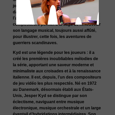
joueurs en 2017 pour l’épisode se déroulant
dans l’Égypte antique. La rencontre entre
l’ancienne et la nouvelle génération de
compositeurs permet à la saga de renouveler
son langage musical, toujours aussi affûté,
pour illustrer, cette fois, les aventures de
guerriers scandinaves.
Kyd est une légende pour les joueurs : il a
créé les premières inoubliables mélodies de
la série, apportant une saveur moderne et
minimaliste aux croisades et à la renaissance
italienne. Il est, depuis, l’un des compositeurs
de jeu vidéo les plus respectés. Né en 1972
au Danemark, désormais établi aux États-
Unis, Jesper Kyd se distingue par son
éclectisme, naviguant entre musique
électronique, musique orchestrale et un large
éventail d’hybridations intermédiaires. Son