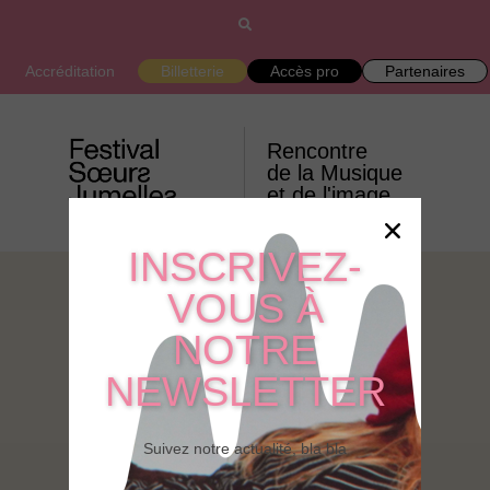
Accréditation
Billetterie
Accès pro
Partenaires
Rencontre
de la Musique
et de l'image
INSCRIVEZ-
VOUS À
NOTRE
NEWSLETTER
Contact
!
Suivez notre actualité, bla bla