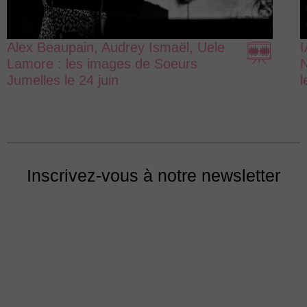
Alex Beaupain, Audrey Ismaël, Uele
I
Lamore : les images de Soeurs
N
Jumelles le 24 juin
l
Inscrivez-vous à notre newsletter