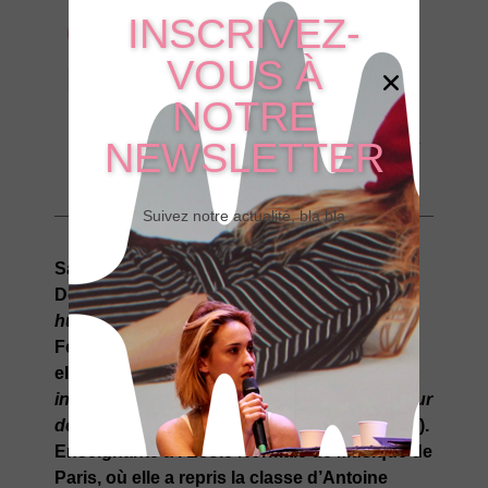
Compositrice
INSCRIVEZ-
VOUS À
modèle
NOTRE
NEWSLETTER
Suivez notre actualité, bla bla
Sa musique est indissociable des films de
Dominique Cabrera (
Le lait de la tendresse
humaine, Corniche Kennedy
…) et Pascale
Ferran (
Lady Chatterley, Bird people
…) mais
elle a aussi collaboré avec Anne Le Ny (
Les
invités de mon père
), Marc Esposito (
Le coeur
des hommes
) ou Marion Laine (
Voir le jour
…).
Enseignante à l’Ecole Normale de Musique de
Paris, où elle a repris la classe d’Antoine